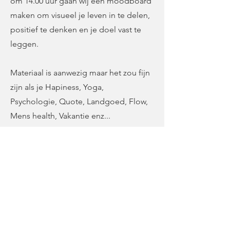
om 14.00 uur gaan wij een moodboard
maken om visueel je leven in te delen,
positief te denken en je doel vast te
leggen.
Materiaal is aanwezig maar het zou fijn
zijn als je Hapiness, Yoga,
Psychologie, Quote, Landgoed, Flow,
Mens health, Vakantie enz...
tijdschriften, wanneer je deze hebt,
mee te nemen. Zo hebben we meer
keuze.
Wanneer: Woensdag 15 juli 2026
Tijd: 9.30 uur tot 17.30 uur.
Materiaal inbegrepen en lunch