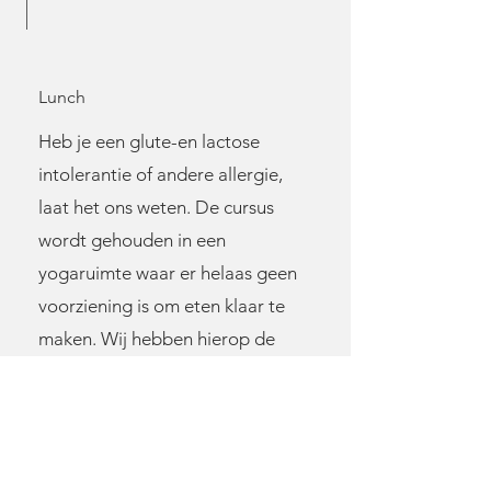
Lunch
Heb je een glute-en lactose
intolerantie of andere allergie,
laat het ons weten. De cursus
wordt gehouden in een
yogaruimte waar er helaas geen
voorziening is om eten klaar te
maken. Wij hebben hierop de
lunch al voorbereid. Alles is
zelfgemaakt behalve de broodjes
halen we kant en klaar.